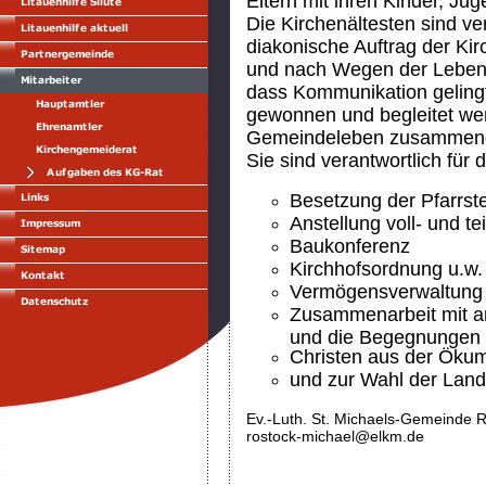
Eltern mit ihren Kinder, Ju
Die Kirchenältesten sind ver
diakonische Auftrag der 
und nach Wegen der Lebensh
dass Kommunikation gelingt
gewonnen und begleitet werd
Gemeindeleben zusammeng
Sie sind verantwortlich für
Besetzung der Pfarrste
Anstellung voll- und te
Baukonferenz
Kirchhofsordnung u.w.
Vermögensverwaltung
Zusammenarbeit mit a
und die Begegnungen 
Christen aus der Öku
und zur Wahl der Lan
Ev.-Luth. St. Michaels-Gemeinde 
rostock-michael@elkm.de